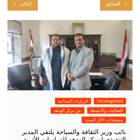
ت
السابق
التالي
ص
فّ
ح
ا
ل
م
ق
ا
ل
ا
Uncategorized
الزيارات الميدانية
ت
الفعاليات والأنشطة
عن مركز الهدهد
مستجدات الآثار اليمنية
نائب وزير الثقافة والسياحة يلتقي المدير
التنفيذي لمركز الهدهد للدراسات الأثرية