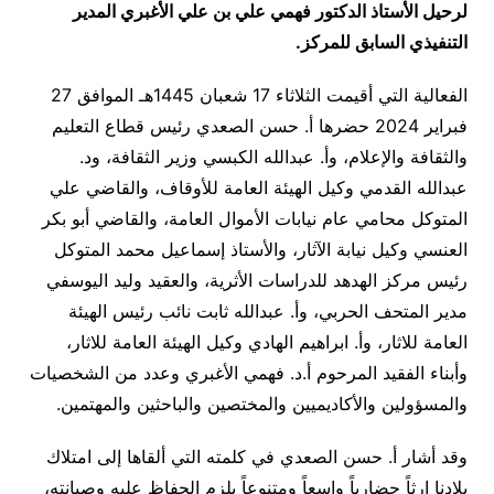
لرحيل الأستاذ الدكتور فهمي علي بن علي الأغبري المدير
التنفيذي السابق للمركز.
الفعالية التي أقيمت الثلاثاء 17 شعبان 1445هـ الموافق 27
فبراير 2024 حضرها أ. حسن الصعدي رئيس قطاع التعليم
والثقافة والإعلام، وأ. عبدالله الكبسي وزير الثقافة، ود.
عبدالله القدمي وكيل الهيئة العامة للأوقاف، والقاضي علي
المتوكل محامي عام نيابات الأموال العامة، والقاضي أبو بكر
العنسي وكيل نيابة الآثار، والأستاذ إسماعيل محمد المتوكل
رئيس مركز الهدهد للدراسات الأثرية، والعقيد وليد اليوسفي
مدير المتحف الحربي، وأ. عبدالله ثابت نائب رئيس الهيئة
العامة للاثار، وأ. ابراهيم الهادي وكيل الهيئة العامة للاثار،
وأبناء الفقيد المرحوم أ.د. فهمي الأغبري وعدد من الشخصيات
والمسؤولين والأكاديميين والمختصين والباحثين والمهتمين.
وقد أشار أ. حسن الصعدي في كلمته التي ألقاها إلى امتلاك
بلادنا إرثاً حضارياً واسعاً ومتنوعاً يلزم الحفاظ عليه وصيانته،