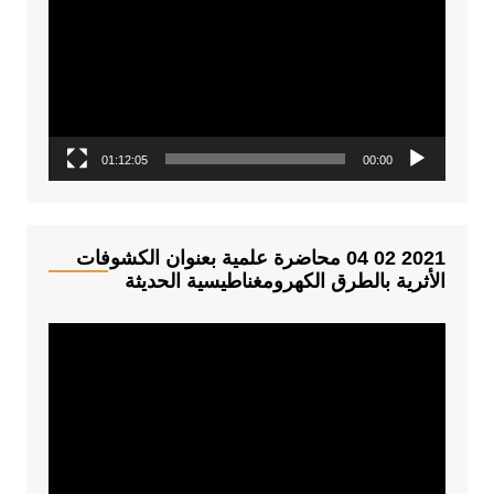
غ
ل
ا
ل
ف
01:12:05
00:00
ي
د
ي
و
2021 02 04 محاضرة علمية بعنوان الكشوفات
الأثرية بالطرق الكهرومغناطيسية الحديثة
م
ش
غ
ل
ا
ل