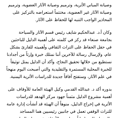
وصيانة المباني الأثرية، وترميم وصيانة الآثار العضوية، وترميم
وصيانة الآثار غير العضوية، مختتماً استعراضه بالتركيز على
المحاذير الواجب التنبه لها للحفاظ على الآثار.
وكان أ.د. عبدالحكيم شايف رئيس قسم الآثار والسياحة
بجامعة صنعاء قد ركز في كلمته على أهمية الدليل للباحثين
في حقل الحفاظ على التراث الثقافي وأهميته للقارئ بشكل
عام، ولإرسال رسالة للآخرين أننا نمتلك خبرة وإرثاً من أجدادنا
نستطيع من خلالها تحقيق النجاح، وأكد أن الدليل يمثل توثيقاً
للخبرة المحلية المستمرة والتقليدية والتي أصبحت اليوم منهجاً
في علم الآثار، وستفتح آفاقاً جديدة للدراسات الأثرية اليمنية.
بدوره أكد د. عبدالله القدمي وكيل الهيئة العامة للأوقاف على
أهمية مشروع الدليل مثمناً جهود مركز الهدهد للدراسات
الأثرية في إخراج الدليل، منوهاً أن الهيئة قد أنشأت إدارة عامة
للتراث الوقفي تعمل في جانبين رئيسيين هما المساجد