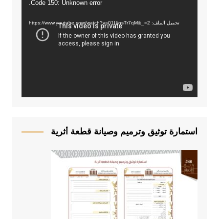
Code 150: Unknown error.
م
ش
تحميل الملف: https://www.youtube.com/watch?v=01UjosTr7qM&_=2
غ
ل
ا
ل
ف
ي
د
ي
و
استمارة توثيق وترميم وصيانة قطعة أثرية