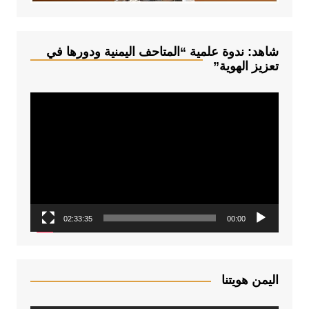
شاهد: ندوة علمية “المتاحف اليمنية ودورها في
تعزيز الهوية”
م
ش
غ
ل
ا
ل
ف
02:33:35
00:00
ي
د
ي
و
اليمن هويتنا