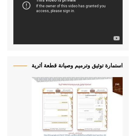
غ
ل
ا
ل
ف
ي
د
ي
و
استمارة توثيق وترميم وصيانة قطعة أثرية