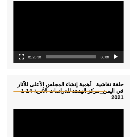
م
ش
غ
ل
ا
ل
ف
01:26:30
00:00
ي
د
ي
و
حلقة نقاشية _أهمية إنشاء المجلس الأعلى للآثار
في اليمن_مركز الهدهد للدراسات الأثرية 14-1-
2021
م
ش
غ
ل