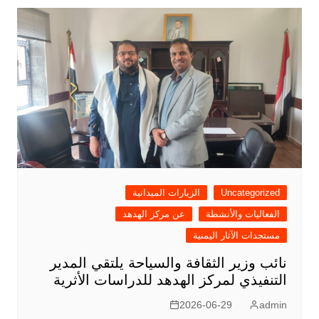
فّ
ح
ا
ل
م
ق
ا
ل
ا
Uncategorized
الزيارات الميدانية
ت
الفعاليات والأنشطة
عن مركز الهدهد
مستجدات الآثار اليمنية
نائب وزير الثقافة والسياحة يلتقي المدير
التنفيذي لمركز الهدهد للدراسات الأثرية
2026-06-29
admin