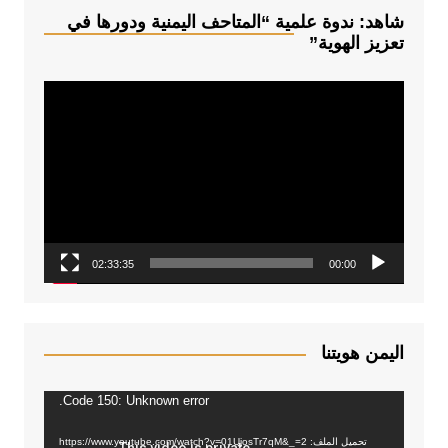
شاهد: ندوة علمية “المتاحف اليمنية ودورها في
تعزيز الهوية”
م
ش
غ
ل
ا
ل
ف
02:33:35
00:00
ي
د
ي
و
اليمن هويتنا
Code 150: Unknown error.
م
ش
تحميل الملف: https://www.youtube.com/watch?v=01UjosTr7qM&_=2