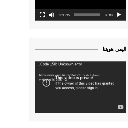
ا
ل
ف
02:33:35
00:00
ي
د
ي
و
اليمن هويتنا
Code 150: Unknown error.
م
ش
تحميل الملف: https://www.youtube.com/watch?
غ
v=01UjosTr7qM&_=2
ل
ا
ل
ف
ي
د