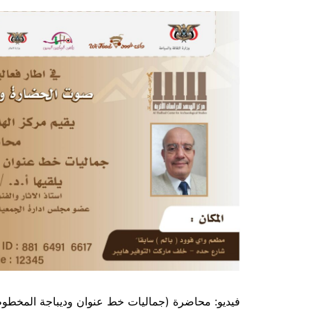
فيديو: محاضرة (جماليات خط عنوان وديباجة المخطوطات ا