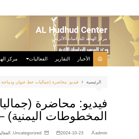
AL Hudhud Center
مركز الهدهد للدراسات الأثرية
الأخبار
التقارير
الفعاليات
مركز اله
المؤتمرات
الرئيسية
الندوات والحلقات النقاش
فيديو: محاضرة (جماليات خط عنوان وديباجة ال
الزيارات الميدانية
فيديو: محاضرة (جمالي
المخطوطات اليمنية) – 
admin
2024-10-23
Uncategorized
,
الفعال