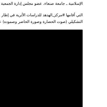
الإسلامية ـ جامعة صنعاء، عضو مجلس إدارة الجمعية ال
التي أقامها #مركز_الهدهد للدراسات الأثرية في إطار ب
التشكيلي (صوت الحضارة وصورة الحاضر وصموده) عصر الثلاثاء 19 ربيع ثاني 1446هـ المواف