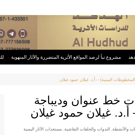
دهد
مشروع نبأ لرصد المواقع الأثرية المتضررة والآثار المنهوبة
للت
ية
مخطوطات اليمنية) – أ.د. غيلان حمود غيلان
ات خط عنوان وديباجة
أ.د. غيلان حمود غيلان
يات والأنشطة
,
الندوات والحلقات النقاشية
,
مستجدات الآثار اليمنية