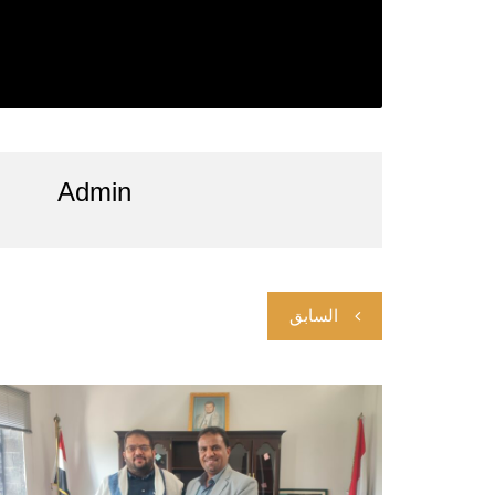
Admin
ت
السابق
ص
فّ
ح
ا